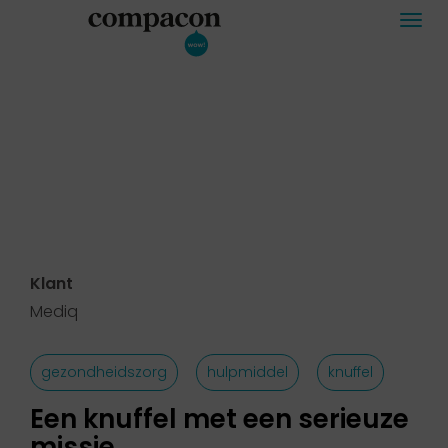
Togg
navi
Klant
Mediq
gezondheidszorg
hulpmiddel
knuffel
Een knuffel met een serieuze
missie