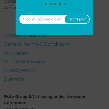
Contact
ontvangen.
Werken bij Compacon
E-
inschrijven
mailadres
*
Code of Conduct
General terms & Conditions
Disclaimer
Cookie Statement
Privacy Policy
Sitemap
Plato Group B.V., trading under the name
Compacon