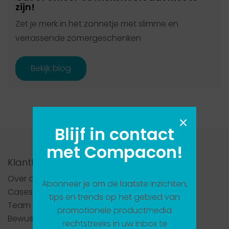
zijn!
Zet je merk in het zonnetje met slimme en
verrassende zomergeschenken
Bekijk blog
×
Blijf in contact
met Compacon!
Klantlogin
Over ons
Abonneer je om de laatste inzichten,
Cases
tips en trends op het gebied van
Team
promotionele productmedia
Bewust ondernemen
rechtstreeks in uw inbox te